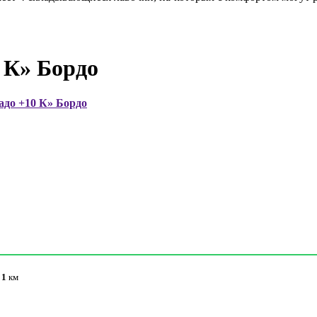
 К» Бордо
адо +10 К» Бордо
/
1
км