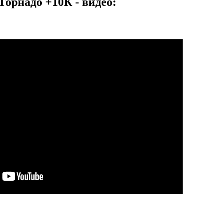
Торнадо +10К - видео: