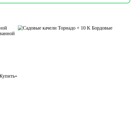
чной
ованной
«Купить»