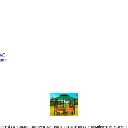
na"
sun»
меет 4 складывающиеся лавочки, на которых с комфортом могут р