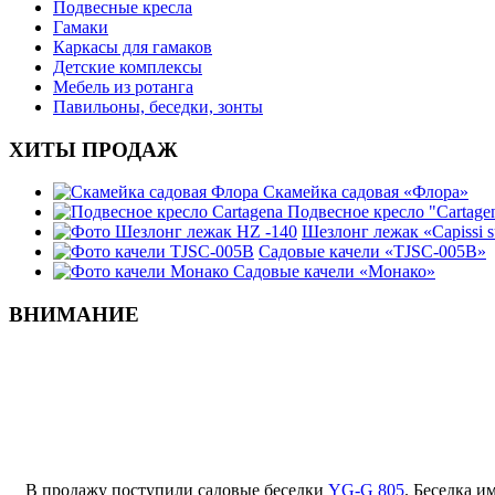
Подвесные кресла
Гамаки
Каркасы для гамаков
Детские комплексы
Мебель из ротанга
Павильоны, беседки, зонты
ХИТЫ ПРОДАЖ
Скамейка садовая «Флора»
Подвесное кресло "Cartage
Шезлонг лежак «Capissi 
Садовые качели «TJSC-005B»
Садовые качели «Монако»
ВНИМАНИЕ
В продажу поступили садовые беседки
YG-G 805
. Беседка и