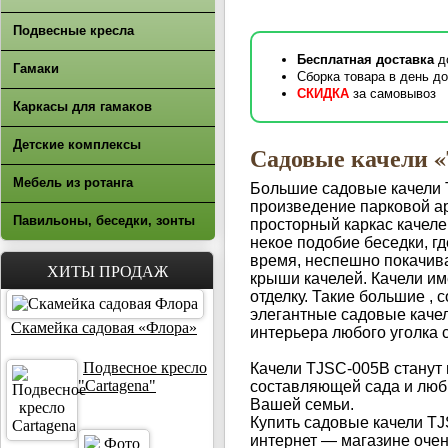
Подвесные кресла
Бесплатная доставка
д
Гамаки
Сборка товара в день до
СКИДКА
за самовывоз
Каркасы для гамаков
Детские комплексы
Садовые качели 
Мебель из ротанга
Большие садовые качели 
произведение парковой а
Павильоны, беседки, зонты
просторный каркас качеле
некое подобие беседки, г
время, неспешно покачив
ХИТЫ ПРОДАЖ
крыши качелей. Качели и
отделку. Такие большие , 
элегантные садовые каче
Скамейка садовая «Флора»
интерьера любого уголка с
Подвесное кресло
Качели TJSC-005B станут
"Cartagena"
составляющей сада и люб
Вашей семьи.
Купить садовые качели T
интернет — магазине очен