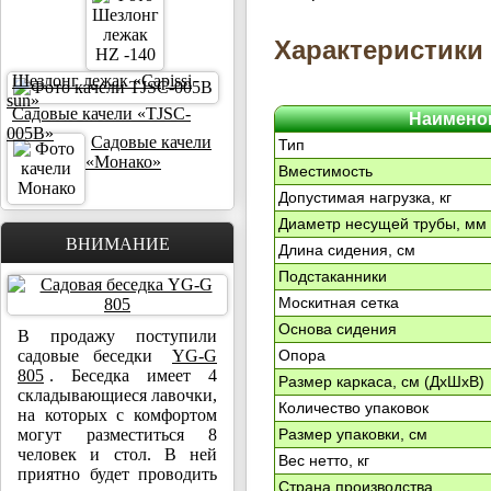
Характеристики
Шезлонг лежак «Capissi
sun»
Садовые качели «TJSC-
Наимено
005B»
Садовые качели
Тип
«Монако»
Вместимость
Допустимая нагрузка, кг
Диаметр несущей трубы, мм
ВНИМАНИЕ
Длина сидения, см
Подстаканники
Москитная сетка
Основа сидения
В продажу поступили
Опора
садовые беседки
YG-G
805
. Беседка имеет 4
Размер каркаса, cм (ДхШхВ)
складывающиеся лавочки,
Количество упаковок
на которых с комфортом
Размер упаковки, cм
могут разместиться 8
человек и стол. В ней
Вес нетто, кг
приятно будет проводить
Страна производства