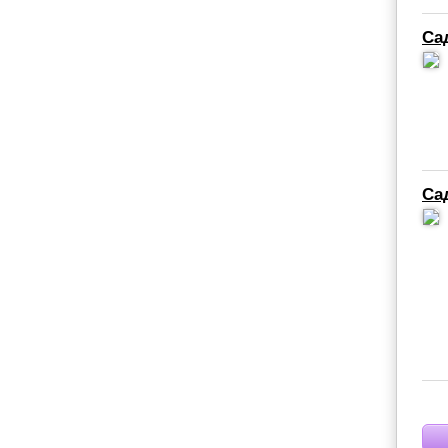
Са
Са