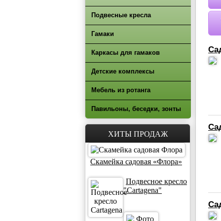
Подвесные кресла
Гамаки
Са
Каркасы для гамаков
Детские комплексы
Мебель из ротанга
Павильоны, беседки, зонты
Са
ХИТЫ ПРОДАЖ
Скамейка садовая «Флора»
Подвесное кресло
"Cartagena"
Са