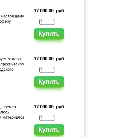
17 000,00 руб.
- настоящему
осферу
Купить
17 000,00 руб.
ует эталон
 классическом
одского
Купить
17 000,00 руб.
, времен
алось
м материалов.
Купить