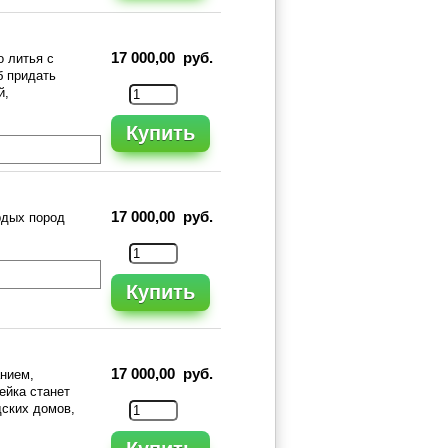
17 000,00 руб.
о литья с
б придать
й,
Купить
17 000,00 руб.
рдых пород
Купить
17 000,00 руб.
анием,
ейка станет
дских домов,