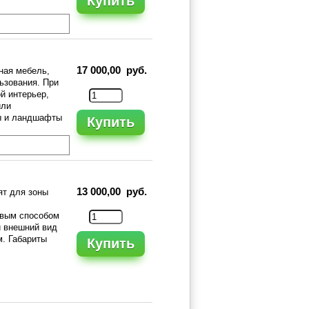
Купить
17 000,00 руб.
ная мебель,
ьзования. При
й интерьер,
или
ры и ландшафты
Купить
13 000,00 руб.
ят для зоны
овым способом
й внешний вид
м. Габариты
Купить