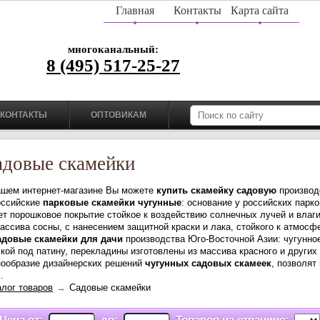
Главная
Контакты
Карта сайта
многоканальный:
8 (495) 517-25-27
КОНТАКТЫ
ОПТОВИКАМ
адовые скамейки
ашем интернет-магазине Вы можете
купить скамейку
садовую
производ
сийские
парковые скамейки
чугунные
: основание у российских парк
ет порошковое покрытие стойкое к воздействию солнечных лучей и влаг
массива сосны, с нанесением защитной краски и лака, стойкого к атмос
адовые скамейки для дачи
производства Юго-Восточной Азии: чугунно
ской под патину, перекладины изготовлены из массива красного и други
нообразие дизайнерских решений
чугунных садовых скамеек
, позволят
.
алог товаров
→
Садовые скамейки
Цена от:
до:
Товаров на странице: