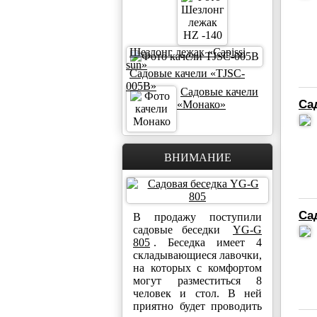
Шезлонг лежак «Capissi
sun»
Садовые качели «TJSC-
005B»
Садовые качели
Са
«Монако»
ВНИМАНИЕ
Са
В продажу поступили
садовые беседки
YG-G
805
. Беседка имеет 4
складывающиеся лавочки,
на которых с комфортом
могут разместиться 8
человек и стол. В ней
приятно будет проводить