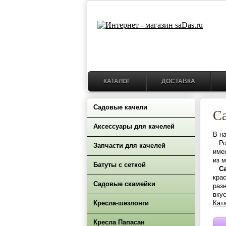
КАТАЛОГ
ДОСТАВКА
Садовые качели
С
Аксессуары для качелей
В н
Рос
Запчасти для качелей
име
из 
Батуты с сеткой
С
кра
Садовые скамейки
раз
вкус
Кресла-шезлонги
Кат
Кресла Папасан