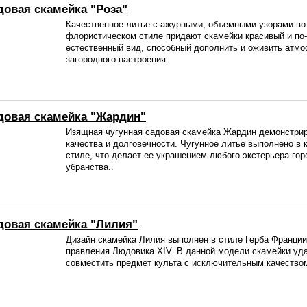
довая скамейка "Роза"
Качественное литье с ажурными, объемными узорами во
флористическом стиле придают скамейки красивый и по
естественный вид, способный дополнить и оживить атм
загородного настроения.
довая скамейка "Жардин"
Изящная чугунная садовая скамейка Жардин демонстрир
качества и долговечности. Чугунное литье выполнено в
стиле, что делает ее украшением любого экстерьера гор
убранства..
довая скамейка "Лилия"
Дизайн скамейка Лилия выполнен в стиле Герба Франции
правления Людовика XIV. В данной модели скамейки уд
совместить предмет культа с исключительным качество