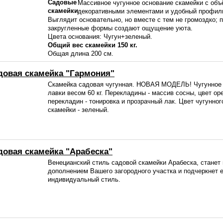
Массивное чугунное основание скамейки с об
декоративными элементами и удобный профил
Выглядит основательно, но вместе с тем не громоздко; 
закругленные формы создают ощущение уюта.
Цвета основания: Чугун+зеленый.
Общий вес скамейки 150 кг.
Общая длина 200 см.
довая скамейка "Гармония"
Скамейка садовая чугунная. НОВАЯ МОДЕЛЬ! Чугунное
лавки весом 60 кг. Перекладины - массив сосны, цвет ор
перекладин - тонировка и прозрачный лак. Цвет чугунног
скамейки - зеленый.
довая скамейка "Арабеска"
Венецианский стиль садовой скамейки Арабеска, станет
дополнением Вашего загородного участка и подчеркнет е
индивидуальный стиль.