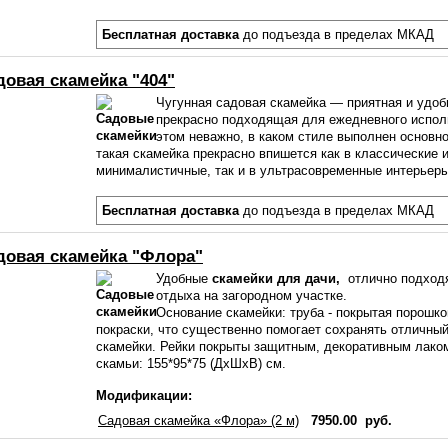
Бесплатная доставка
до подъезда в пределах МКАД
довая скамейка "404"
Чугунная садовая скамейка — приятная и удоб
прекрасно подходящая для ежедневного испол
этом неважно, в каком стиле выполнен основно
такая скамейка прекрасно впишется как в классические 
минималистичные, так и в ультрасовременные интерье
Бесплатная доставка
до подъезда в пределах МКАД
довая скамейка "Флора"
Удобные
скамейки для дачи,
отлично подход
отдыха на загородном участке.
Основание скамейки: труба - покрытая порошк
покраски, что существенно помогает сохранять отличны
скамейки. Рейки покрыты защитным, декоративным лако
скамьи: 155*95*75 (ДxШxВ) см.
Модификации:
Садовая скамейка «Флора» (2 м)
7950.00 руб.