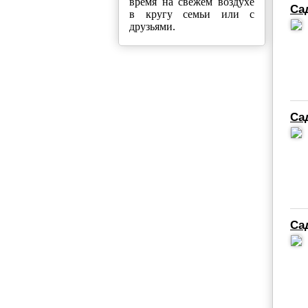
время на свежем воздухе
Са
в кругу семьи или с
друзьями.
Са
Са