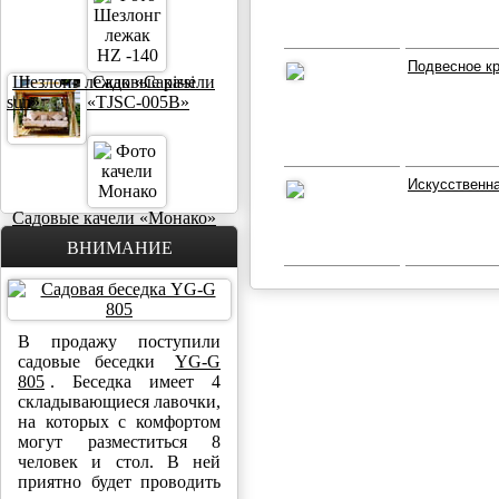
Подвесное к
Шезлонг лежак «Capissi
Садовые качели
sun»
«TJSC-005B»
Искусственн
Садовые качели «Монако»
ВНИМАНИЕ
В продажу поступили
садовые беседки
YG-G
805
. Беседка имеет 4
складывающиеся лавочки,
на которых с комфортом
могут разместиться 8
человек и стол. В ней
приятно будет проводить