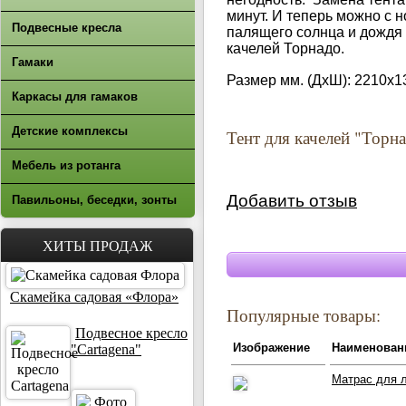
минут. И теперь можно с н
Подвесные кресла
палящего солнца и дождя
качелей Торнадо.
Гамаки
Размер мм. (ДхШ): 2210x1
Каркасы для гамаков
Детские комплексы
Тент для качелей "Торна
Мебель из ротанга
Добавить отзыв
Павильоны, беседки, зонты
ХИТЫ ПРОДАЖ
Скамейка садовая «Флора»
Популярные товары:
Подвесное кресло
Изображение
Наименован
"Cartagena"
Матрас для л