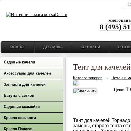
Г
многокана
8 (495) 5
КАТАЛОГ
ДОСТАВКА
КОНТАКТЫ
ОПТОВ
Садовые качели
Тент для качелей
Аксессуары для качелей
Каталог товаров
→
Чехлы и м
Запчасти для качелей
1 
Цена:
Батуты с сеткой
Садовые скамейки
Кресла-шезлонги
Тент для качелей Торнадо
замены, старого тента от
Кресла Папасан
негодность. Замена тента 