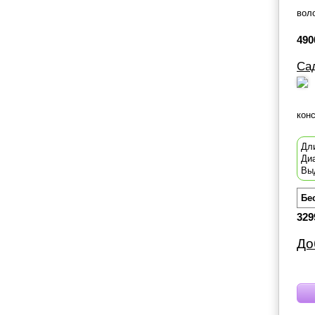
вол
490
Са
конс
Дл
Ди
Вы
Бе
329
До