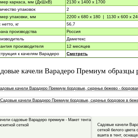
змер каркаса, мм (ДхШхВ)
2130 x 1400 x 1700
ичество упаковок
2
мер упаковки, мм
2200 x 680 x 180 | 1130 x 600 x 2
 нетто, кг
56,7
рана производства
Россия
оизводитель
Даметекс
рантия производителя
12 месяцев
струкция к качелям Варадеро
Смотреть
довые качели Варадеро Премиум образцы р
Садовые качели Вар
сеткой белого цвета 
вшита в тент, оснащ