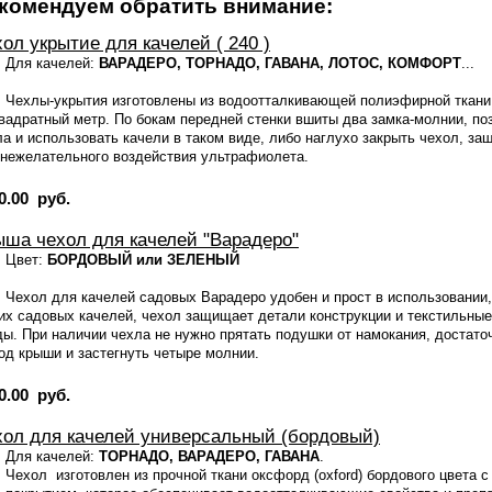
комендуем обратить внимание:
ол укрытие для качелей ( 240 )
Для качелей:
ВАРАДЕРО, ТОРНАДО, ГАВАНА, ЛОТОС, КОМФОРТ
...
Чехлы-укрытия изготовлены из водоотталкивающей полиэфирной ткани 
квадратный метр. По бокам передней стенки вшиты два замка-молнии, п
ла и использовать качели в таком виде, либо наглухо закрыть чехол, за
 нежелательного воздействия ультрафиолета.
0.00 руб.
ыша чехол для качелей "Варадеро"
Цвет:
БОРДОВЫЙ или ЗЕЛЕНЫЙ
Чехол для качелей садовых Варадеро удобен и прост в использовании,
их садовых качелей, чехол защищает детали конструкции и текстильные
ды. При наличии чехла не нужно прятать подушки от намокания, достаточ
под крыши и застегнуть четыре молнии.
0.00 руб.
хол для качелей универсальный (бордовый)
Для качелей:
ТОРНАДО, ВАРАДЕРО, ГАВАНА
.
Чехол изготовлен из прочной ткaни оксфорд (oxford) бордового цвета