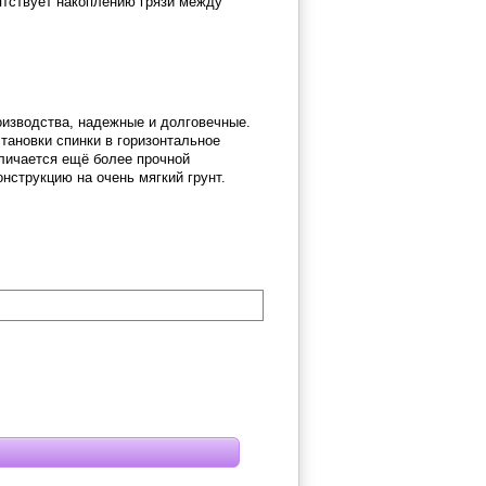
ятствует накоплению грязи между
оизводства, надежные и долговечные.
тановки спинки в горизонтальное
тличается ещё более прочной
нструкцию на очень мягкий грунт.