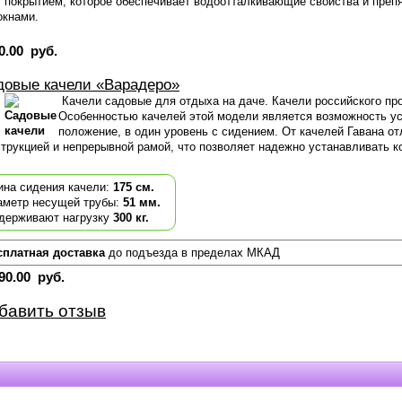
покрытием, которое обеспечивает водоотталкивающие свойства и преп
окнами.
0.00 руб.
довые качели «Варадеро»
Качели садовые для отдыха на даче. Качели российского пр
Особенностью качелей этой модели является возможность ус
положение, в один уровень с сидением. От качелей Гавана о
трукцией и неп
реры
вной рамой, что позволяет надежно устанавливать ко
ина сидения качели:
175 см.
аметр несущей трубы:
51 мм.
держивают нагрузку
300 кг.
сплатная доставка
до подъезда в пределах МКАД
90.00 руб.
бавить отзыв