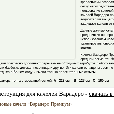
креплениями позвол
сетку непосредственн
пользование качелей
качелей Варадеро пр
водоотталкивающего
защищает качели от 
Данные дачные качел
предприятие по евро
использованием нове
адаптированы специа
климат.
Качели Варадеро Пре
среднем сегменте. Н
дачи прекрасно дополняют перечень не обходимых атрибутов любого заго
или барбекю, детская песочница и другие. Эти качели оснащены всем н
отдыха в Вашем саду и имеют только положительные отзывы.
меры тента с москитной сеткой:
А - 222 см
В - 128 см
С - 180 см
струкция для качелей Варадеро -
скачать в
довые качели «Варадеро Премиум»