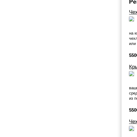
Ре
Чех
на 
чех
или
550
Кр
ваш
сре
из 
550
Че