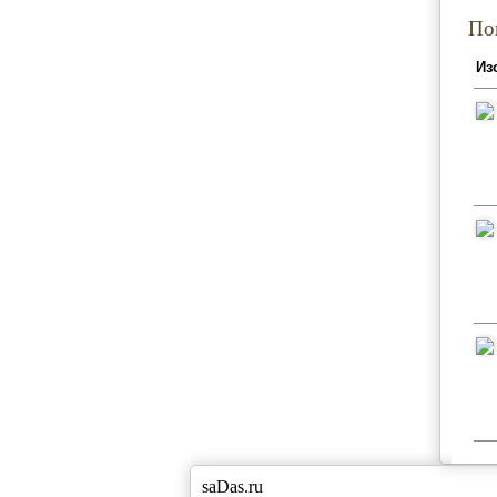
По
Из
saDas.ru