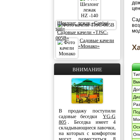
дож
цен
Сад
Шезлонг лежак «Capissi
воз
sun»
мод
Садовые качели «TJSC-
005B»
Садовые качели
Х
«Монако»
ВНИМАНИЕ
Ти
Вм
Доп
Ди
Ра
В продажу поступили
По
садовые беседки
YG-G
Мос
805
. Беседка имеет 4
Ос
складывающиеся лавочки,
на которых с комфортом
Оп
могут разместиться 8