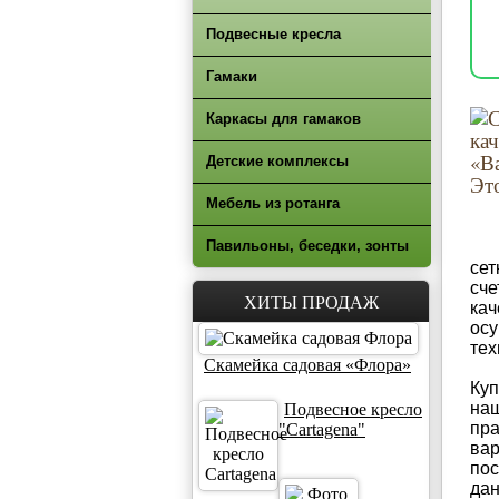
Подвесные кресла
Гамаки
Каркасы для гамаков
Детские комплексы
Мебель из ротанга
Павильоны, беседки, зонты
сет
сче
ХИТЫ ПРОДАЖ
кач
осу
тех
Скамейка садовая «Флора»
Куп
наш
Подвесное кресло
пра
"Cartagena"
вар
пос
дан