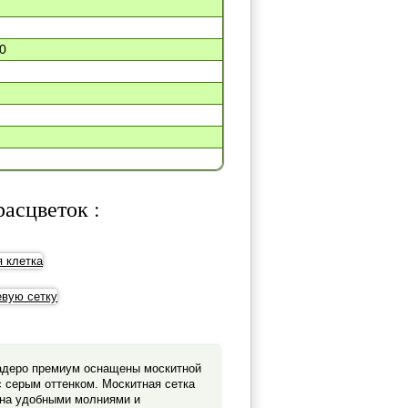
40
асцветок :
адеро премиум оснащены москитной
с серым оттенком. Москитная сетка
ена удобными молниями и