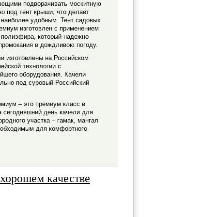
яющими подворачивать москитную
о под тент крыши, что делает
 наиболее удобным. Тент садовых
емиум изготовлен c применением
 полиэфира, который надежно
промокания в дождливою погоду.
и изготовлены на Российском
пейской технологии с
йшего оборудования. Качели
льно под суровый Российский
миум – это премиум класс в
а сегодняшний день качели для
родного участка – гамак, мангал
е обходимым для комфортного
 хорошем качестве