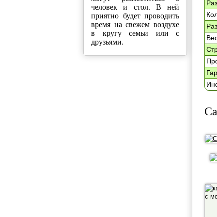
Ра
человек и стол. В ней
Кол
приятно будет проводить
время на свежем воздухе
Раз
в кругу семьи или с
Вес
друзьями.
Ст
Пр
Га
Ин
Са