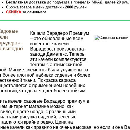
Бесплатная доставка
до подъезда в пределах МКАД, далее
20
руб.
Сборка товара в день доставки -
2000
рублей
СКИДКА
за самовывоз
Качели Варадеро Премиум
– это обновленные всем
известные качели
Варадеро, производства
завода Даметекс. Теперь
эти качели комплектуются
тентом с антимоскитной
кой. Мягкие элементы были улучшены за
т более плотной набивки сиденья и более
ественной ткани. Покраска каркаса
ществляется с применением новейших
нологий, что делает цвет более стойким.
ить качели садовые Варадеро премиум в
ем интернет магазине можно, как
вило, в цвете бордо, с различными
иантами рисунка сидений, зеленые
тавляются крайне редко. Цена на
ные качели как правило не очень высокая, но если и она Ва