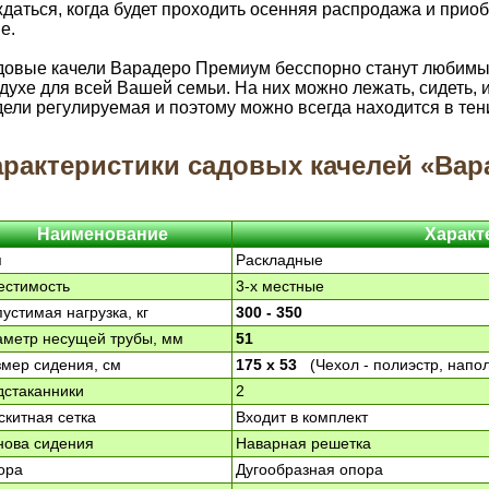
даться, когда будет проходить осенняя распродажа и прио
е.
овые качели Варадеро Премиум бесспорно станут любимы
духе для всей Вашей семьи. На них можно лежать, сидеть, 
ели регулируемая и поэтому можно всегда находится в тен
арактеристики садовых качелей «Ва
Наименование
Характ
п
Раскладные
естимость
3-х местные
устимая нагрузка, кг
300 - 350
аметр несущей трубы, мм
51
змер сидения, см
175 х 53
(Чехол - полиэстр, напол
дстаканники
2
китная сетка
Входит в комплект
нова сидения
Наварная решетка
ора
Дугообразная опора