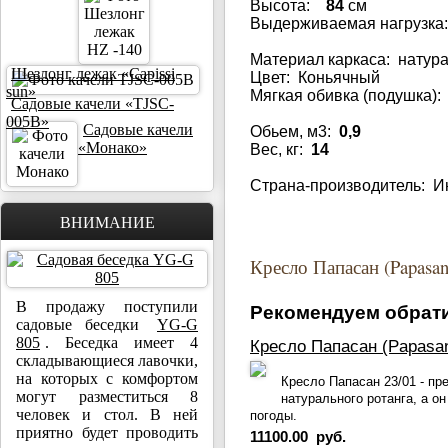
Высота:
84
см
Выдерживаемая нагрузка
Материал каркаса: натур
Шезлонг лежак «Capissi
Цвет: Коньячный
sun»
Мягкая обивка (подушка):
Садовые качели «TJSC-
005B»
Садовые качели
Обьем, м3:
0,9
«Монако»
Вес, кг:
14
Страна-производитель: 
ВНИМАНИЕ
Кресло Папасан (Papasan
В продажу поступили
Рекомендуем обрати
садовые беседки
YG-G
805
. Беседка имеет 4
Кресло Папасан (Papasan
складывающиеся лавочки,
на которых с комфортом
Кресло Папасан 23/01 - пр
могут разместиться 8
натурального ротанга, а о
человек и стол. В ней
погоды.
приятно будет проводить
11100.00 руб.