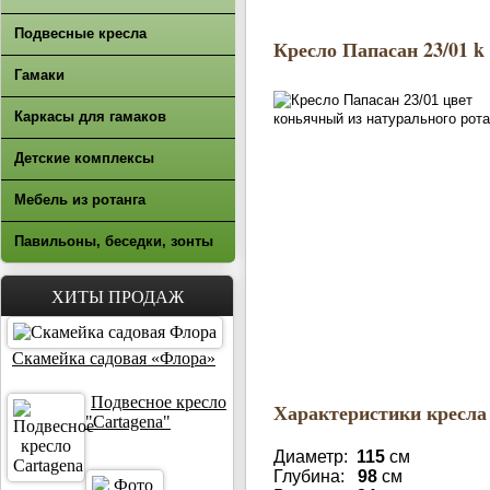
Подвесные кресла
Кресло Папасан 23/01 k
Гамаки
Каркасы для гамаков
Детские комплексы
Мебель из ротанга
Павильоны, беседки, зонты
ХИТЫ ПРОДАЖ
Скамейка садовая «Флора»
Подвесное кресло
Характеристики кресла 
"Cartagena"
Диаметр:
115
см
Глубина:
98
см