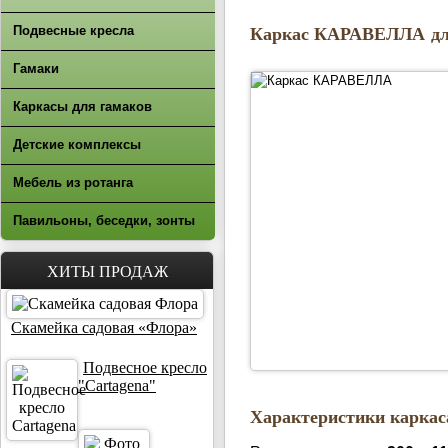
Каркас КАРАВЕЛЛА для
Подвесные кресла
Гамаки
Каркасы для гамаков
Детские комплексы
Мебель из ротанга
Павильоны, беседки, зонты
ХИТЫ ПРОДАЖ
Скамейка садовая «Флора»
Подвесное кресло
"Cartagena"
Характеристики карка