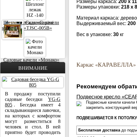
Размеры каркаса:
200 х 11
Размеры упаковки:
218 х 
Материал каркаса: дерево
Шезлонг лежак «Capissi
Садовые качели
Выдерживаемый вес:
200
sun»
«TJSC-005B»
Вес в упаковке:
30
кг
Садовые качели «Монако»
Каркас «КАРАВЕЛЛА» д
ВНИМАНИЕ
Рекомендуем обрати
В продажу поступили
Подвесное кресло «СЕА
садовые беседки
YG-G
Подвесные качели качели 
805
. Беседка имеет 4
закрепить конструкцией в
складывающиеся лавочки,
на которых с комфортом
ПОДВЕШИВАЕТСЯ К ПОТОЛКУ
могут разместиться 8
человек и стол. В ней
Бесплатная доставка
до подъ
приятно будет проводить