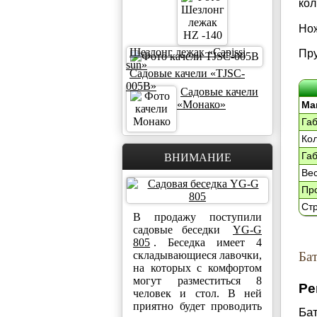
кол
Нож
Шезлонг лежак «Capissi
Пру
sun»
Садовые качели «TJSC-
005B»
Садовые качели
«Монако»
Ма
Габ
Кол
ВНИМАНИЕ
Габ
Вес,
Пр
Стр
В продажу поступили
садовые беседки
YG-G
805
. Беседка имеет 4
Ба
складывающиеся лавочки,
на которых с комфортом
могут разместиться 8
Ре
человек и стол. В ней
приятно будет проводить
Ба