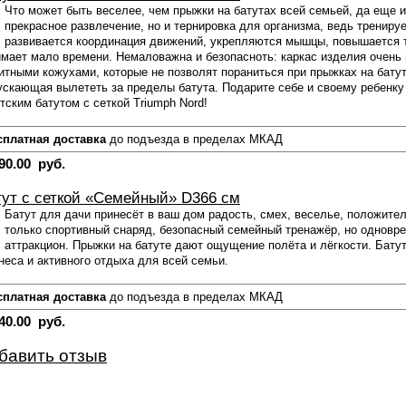
Что может быть веселее, чем прыжки на батутах всей семьей, да еще и
прекрасное развлечение, но и тернировка для организма, ведь трениру
развивается координация движений, укрепляются мышцы, повышается то
имает мало времени. Немаловажна и безопасноть: каркас изделия очень
итными кожухами, которые не позволят пораниться при прыжках на батут
ускающая вылететь за пределы батута. Подарите себе и своему ребенку
тским батутом с сеткой Triumph Nord!
сплатная доставка
до подъезда в пределах МКАД
90.00 руб.
тут с сеткой «Семейный» D366 см
Батут для дачи принесёт в ваш дом радость, смех, веселье, положител
только спортивный снаряд, безопасный семейный тренажёр, но одновр
аттракцион. Прыжки на батуте дают ощущение полёта и лёгкости. Батут
неса и активного отдыха для всей семьи.
сплатная доставка
до подъезда в пределах МКАД
40.00 руб.
бавить отзыв