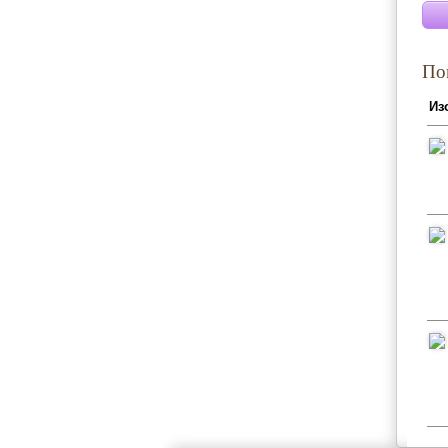
По
Из