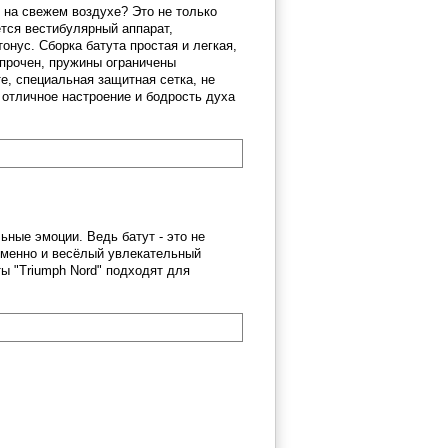
 на свежем воздухе? Это не только
ется вестибулярный аппарат,
нус. Сборка батута простая и легкая,
 прочен, пружины ограничены
е, специальная защитная сетка, не
 отличное настроение и бодрость духа
ьные эмоции. Ведь батут - это не
еменно и весёлый увлекательный
ы "Triumph Nord" подходят для