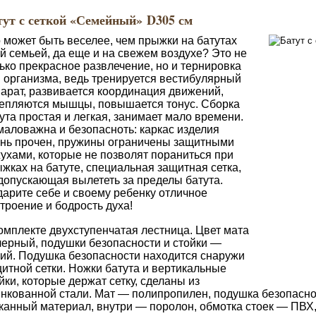
тут с сеткой «Семейный» D305 см
 может быть веселее, чем прыжки на батутах
й семьей, да еще и на свежем воздухе? Это не
ько прекрасное развлечение, но и тернировка
 организма, ведь тренируется вестибулярный
арат, развивается координация движений,
епляются мышцы, повышается тонус. Сборка
ута простая и легкая, занимает мало времени.
аловажна и безопасноть: каркас изделия
нь прочен, пружины ограничены защитными
ухами, которые не позволят пораниться при
жках на батуте, специальная защитная сетка,
допускающая вылететь за пределы батута.
арите себе и своему ребенку отличное
троение и бодрость духа!
омплекте двухступенчатая лестница. Цвет мата
ерный, подушки безопасности и стойки —
ий. Подушка безопасности находится снаружи
итной сетки. Ножки батута и вертикальные
йки, которые держат сетку, сделаны из
нкованной стали. Мат — полипропилен, подушка безопасно
канный материал, внутри — поролон, обмотка стоек — ПВХ,