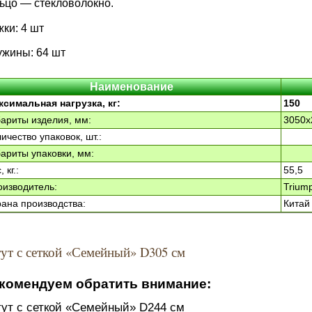
ьцо — стекловолокно.
ки: 4 шт
жины: 64 шт
Наименование
ксимальная нагрузка, кг:
150
ариты изделия, мм:
3050х
ичество упаковок, шт.:
ариты упаковки, мм:
 кг.:
55,5
оизводитель:
Trium
ана производства:
Китай
тут с сеткой «Семейный» D305 см
комендуем обратить внимание:
тут с сеткой «Семейный» D244 см