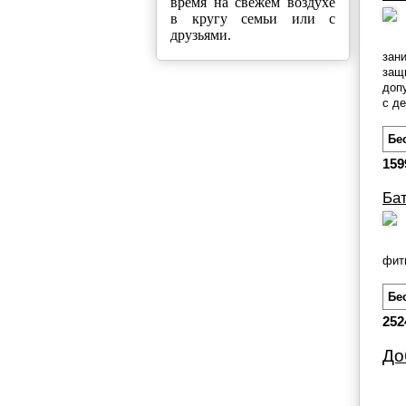
время на свежем воздухе
в кругу семьи или с
друзьями.
зан
защ
доп
с де
Бе
159
Ба
фит
Бе
252
До