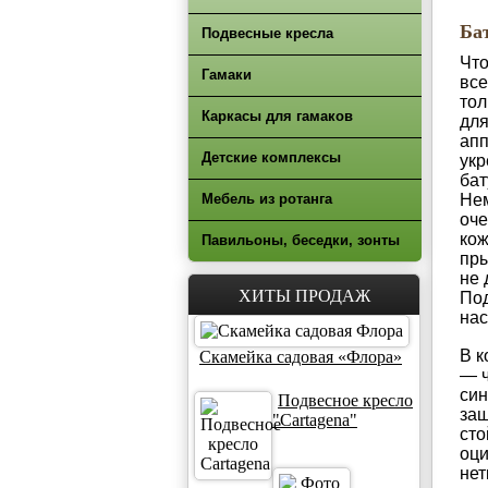
Ба
Подвесные кресла
Что
Гамаки
все
тол
Каркасы для гамаков
для
апп
Детские комплексы
укр
бат
Мебель из ротанга
Нем
оче
кож
Павильоны, беседки, зонты
пры
не 
ХИТЫ ПРОДАЖ
Под
нас
В к
Скамейка садовая «Флора»
— ч
син
Подвесное кресло
защ
"Cartagena"
сто
оци
нет