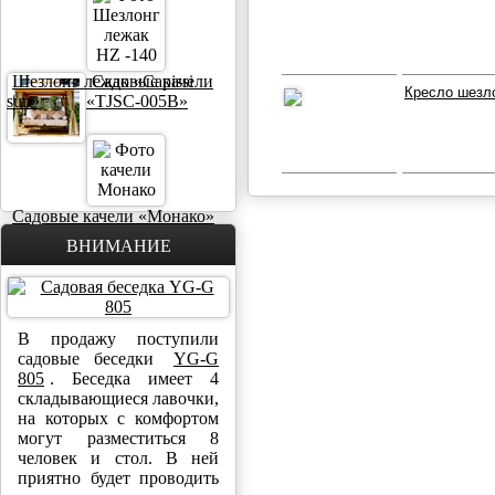
Шезлонг лежак «Capissi
Садовые качели
Кресло шезло
sun»
«TJSC-005B»
Садовые качели «Монако»
ВНИМАНИЕ
В продажу поступили
садовые беседки
YG-G
805
. Беседка имеет 4
складывающиеся лавочки,
на которых с комфортом
могут разместиться 8
человек и стол. В ней
приятно будет проводить