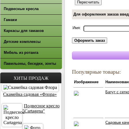
Подвесные кресла
Для оформления заказа введ
Гамаки
Имя:
Каркасы для гамаков
Детские комплексы
Мебель из ротанга
Павильоны, беседки, зонты
Популярные товары:
ХИТЫ ПРОДАЖ
Изображение
Наименован
Батут с сетк
Скамейка садовая «Флора»
Подвесное кресло
"Cartagena"
Садовые каче