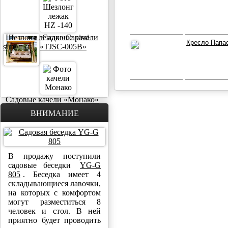
Шезлонг лежак «Capissi
Садовые качели
Кресло Папас
sun»
«TJSC-005B»
Садовые качели «Монако»
ВНИМАНИЕ
В продажу поступили
садовые беседки
YG-G
805
. Беседка имеет 4
складывающиеся лавочки,
на которых с комфортом
могут разместиться 8
человек и стол. В ней
приятно будет проводить