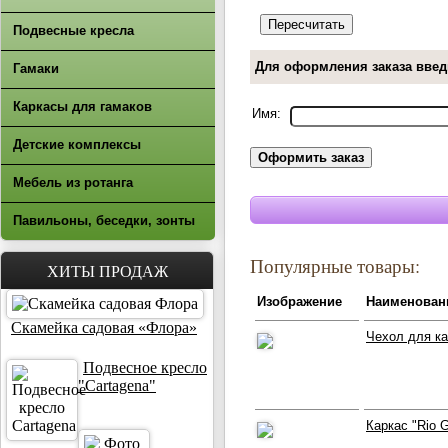
Подвесные кресла
Для оформления заказа введ
Гамаки
Каркасы для гамаков
Имя:
Детские комплексы
Мебель из ротанга
Павильоны, беседки, зонты
Популярные товары:
ХИТЫ ПРОДАЖ
Изображение
Наименован
Скамейка садовая «Флора»
Чехол для к
Подвесное кресло
"Cartagena"
Каркас "Rio 