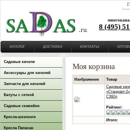
Г
многокана
8 (495) 5
КАТАЛОГ
ДОСТАВКА
КОНТАКТЫ
ОПТОВ
Садовые качели
Моя корзина
Аксессуары для качелей
Изображение
Товар
Запчасти для качелей
Садовые кач
«Стандарт-2»
Батуты с сеткой
С392л
Садовые скамейки
Рейтинг:
Кресла-шезлонги
Итого:
Кресла Папасан