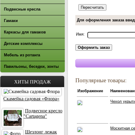
Подвесные кресла
Для оформления заказа введ
Гамаки
Каркасы для гамаков
Имя:
Детские комплексы
Мебель из ротанга
Павильоны, беседки, зонты
Популярные товары:
ХИТЫ ПРОДАЖ
Изображение
Наименован
Скамейка садовая «Флора»
Чехол укрыти
Подвесное кресло
"Cartagena"
Москитная се
Шезлонг лежак