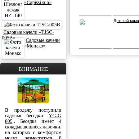
«Capissi sun»
Детский комп
Садовые качели «TJSC-
005B»
Садовые качели
«Монако»
ВНИМАНИЕ
В продажу поступили
садовые беседки
YG-G
805
. Беседка имеет 4
складывающиеся лавочки,
на которых с комфортом
могут разместиться 8