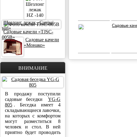
Шезлонг лежак «Capissi
Садовые кач
sun»
Садовые качели «TJSC-
005B»
Садовые качели
«Монако»
ВНИМАНИЕ
В продажу поступили
садовые беседки
YG-G
805
. Беседка имеет 4
складывающиеся лавочки,
на которых с комфортом
могут разместиться 8
человек и стол. В ней
приятно будет проводить