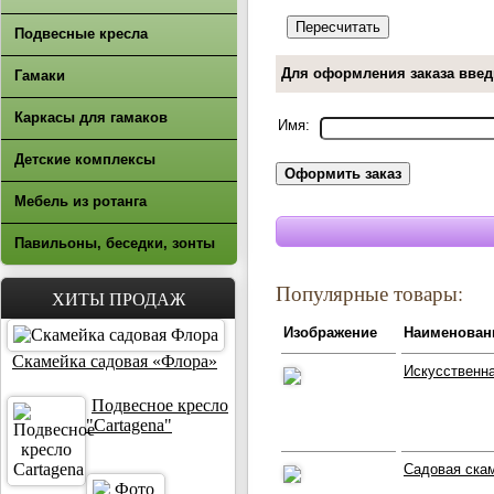
Подвесные кресла
Для оформления заказа введ
Гамаки
Каркасы для гамаков
Имя:
Детские комплексы
Мебель из ротанга
Павильоны, беседки, зонты
Популярные товары:
ХИТЫ ПРОДАЖ
Изображение
Наименован
Скамейка садовая «Флора»
Искусственна
Подвесное кресло
"Cartagena"
Садовая скам