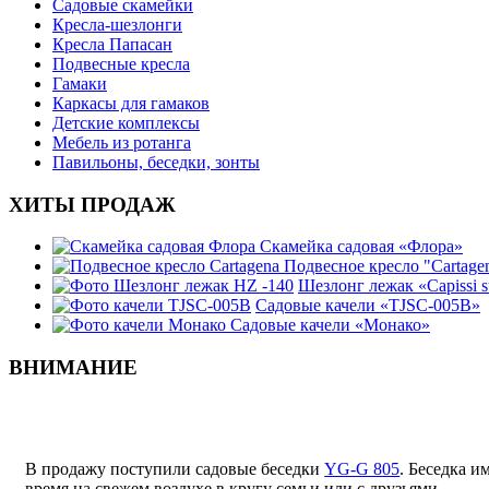
Садовые скамейки
Кресла-шезлонги
Кресла Папасан
Подвесные кресла
Гамаки
Каркасы для гамаков
Детские комплексы
Мебель из ротанга
Павильоны, беседки, зонты
ХИТЫ ПРОДАЖ
Скамейка садовая «Флора»
Подвесное кресло "Cartage
Шезлонг лежак «Capissi 
Садовые качели «TJSC-005B»
Садовые качели «Монако»
ВНИМАНИЕ
В продажу поступили садовые беседки
YG-G 805
. Беседка и
время на свежем воздухе в кругу семьи или с друзьями.