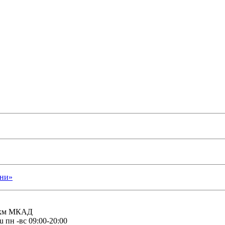
ани»
3 км МКАД
u
пн -вс 09:00-20:00