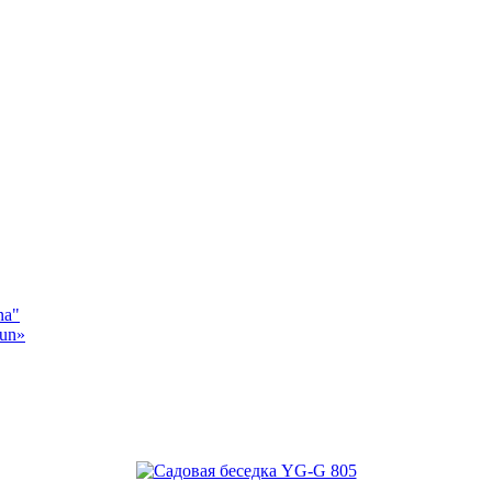
na"
sun»