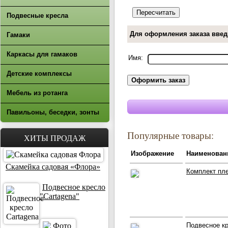
Подвесные кресла
Для оформления заказа введ
Гамаки
Каркасы для гамаков
Имя:
Детские комплексы
Мебель из ротанга
Павильоны, беседки, зонты
Популярные товары:
ХИТЫ ПРОДАЖ
Изображение
Наименован
Скамейка садовая «Флора»
Комплект пл
Подвесное кресло
"Cartagena"
Подвесное кр