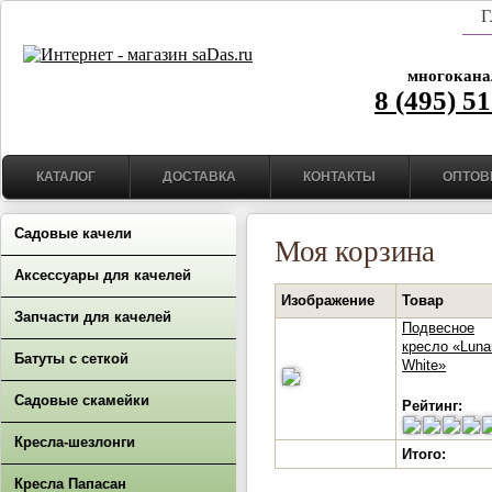
Г
многокана
8 (495) 5
КАТАЛОГ
ДОСТАВКА
КОНТАКТЫ
ОПТОВ
Садовые качели
Моя корзина
Аксессуары для качелей
Изображение
Товар
Запчасти для качелей
Подвесное
кресло «Luna
Батуты с сеткой
White»
Садовые скамейки
Рейтинг:
Кресла-шезлонги
Итого:
Кресла Папасан