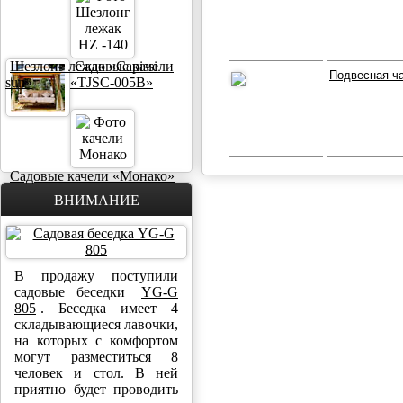
Шезлонг лежак «Capissi
Садовые качели
Подвесная ча
sun»
«TJSC-005B»
Садовые качели «Монако»
ВНИМАНИЕ
В продажу поступили
садовые беседки
YG-G
805
. Беседка имеет 4
складывающиеся лавочки,
на которых с комфортом
могут разместиться 8
человек и стол. В ней
приятно будет проводить