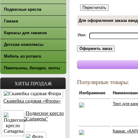
Подвесные кресла
Для оформления заказа введ
Гамаки
Каркасы для гамаков
Имя:
Детские комплексы
Мебель из ротанга
Павильоны, беседки, зонты
Популярные товары:
ХИТЫ ПРОДАЖ
Изображение
Наименован
Скамейка садовая «Флора»
Тент для кач
Подвесное кресло
"Cartagena"
Каркас «КАР