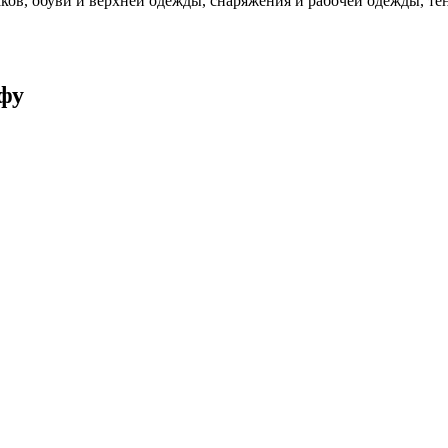
ков, обуви и верхней одежды, снаряжения и рабочей одежды, те
рфу