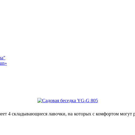
na"
sun»
меет 4 складывающиеся лавочки, на которых с комфортом могут р