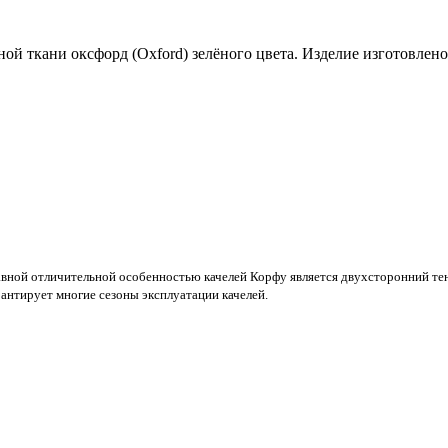
ной ткaни оксфорд (Oxford) зелёного цвета. Изделие изготовлено
лавной отличительной особенностью качелей Корфу является двухсторонний те
антирует многие сезоны эксплуатации качелей.