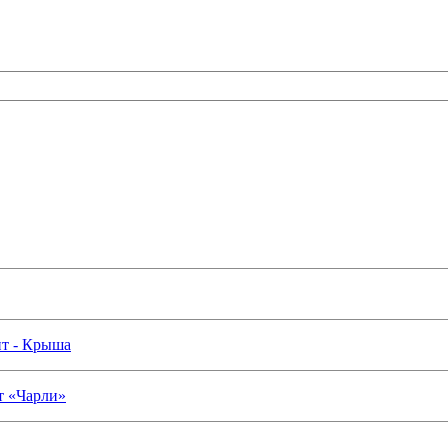
нт - Крыша
т «Чарли»