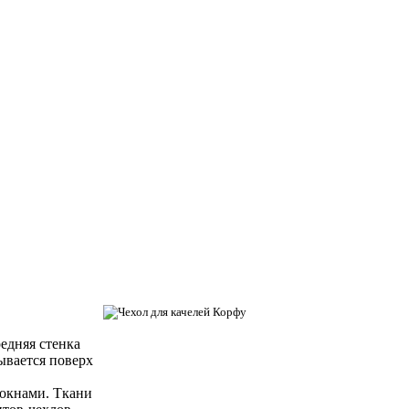
едняя стенка
ывается поверх
локнами. Ткaни