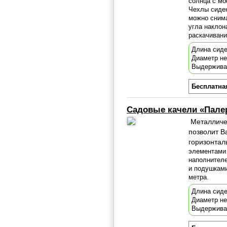
солнца с мо
Чехлы сиден
можно снима
угла наклон
раскачиван
Длина сиде
Диаметр н
Выдержива
Бесплатна
Садовые качели «Пале
Металличе
позволит В
горизонтал
элементами 
наполнител
и подушками
метра.
Длина сиде
Диаметр н
Выдержива