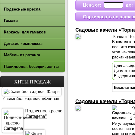
Цена от:
до
Подвесные кресла
Сортировать по алфав
Гамаки
Садовые качели «Торна
Каркасы для гамаков
Качели "Тор
В комплект 
Детские комплексы
все, что из
угол наклон
Мебель из ротанга
раскачивани
Длина сиде
Павильоны, беседки, зонты
Диаметр н
Выдержива
ХИТЫ ПРОДАЖ
Бесплатна
Скамейка садовая «Флора»
Садовые качели «Торна
Ка
Подвесное кресло
- 
"Cartagena"
2 
Регулируем
состояния и
можно снима