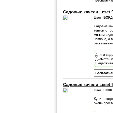
Бесплатна
Садовые качели Leset 
Цвет:
БОРД
Садовые кач
тентом от с
мягким сиде
наклона, а 
раскачиван
Длина сиде
Диаметр н
Выдержива
Бесплатна
Садовые качели Leset 
Цвет:
ШОКО
Купить садо
очень прост