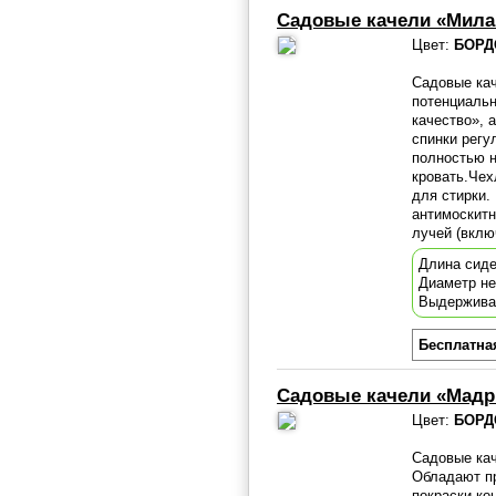
Садовые качели «Мила
Цвет:
БОРД
Садовые кач
потенциальн
качество», 
спинки регу
полностью н
кровать.Чех
для стирки.
антимоскит
лучей (вклю
Длина сиде
Диаметр н
Выдержива
Бесплатна
Садовые качели «Мадр
Цвет:
БОРД
Садовые кач
Обладают пр
покраски ко