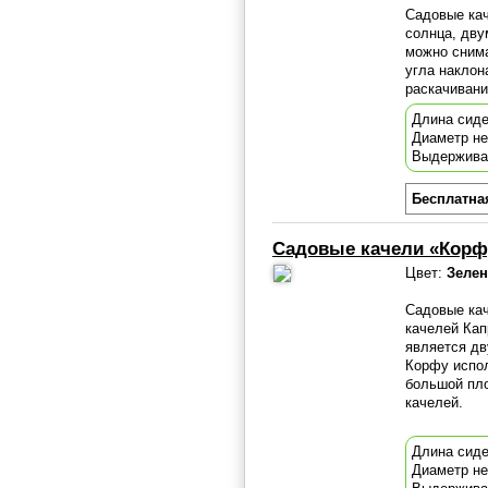
Садовые кач
солнца, дву
можно снима
угла наклон
раскачиван
Длина сиде
Диаметр н
Выдержива
Бесплатна
Садовые качели «Корф
Цвет:
Зеле
Садовые кач
качелей Кап
является дв
Корфу испо
большой пло
качелей.
Длина сиде
Диаметр не