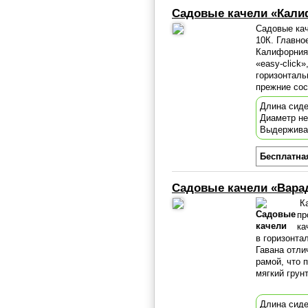
Садовые качели «Кали
Садовые кач
10К. Главно
Калифорния
«easy-click
горизонталь
прежние сос
Длина сиде
Диаметр н
Выдержива
Бесплатна
Садовые качели «Вара
Ка
пр
ка
в горизонта
Гавана отли
рамой, что 
мягкий грунт
Длина сиде