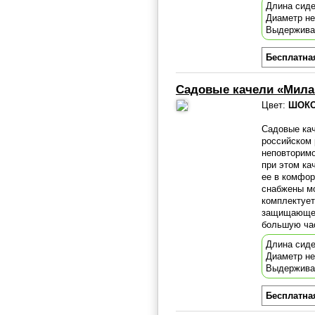
Длина сиде
Диаметр н
Выдержива
Бесплатна
Садовые качели «Мил
Цвет:
ШОК
Садовые ка
российском 
неповторимо
при этом ка
ее в комфо
снабжены мо
комплектует
защищающем
большую час
Длина сиде
Диаметр н
Выдержива
Бесплатна