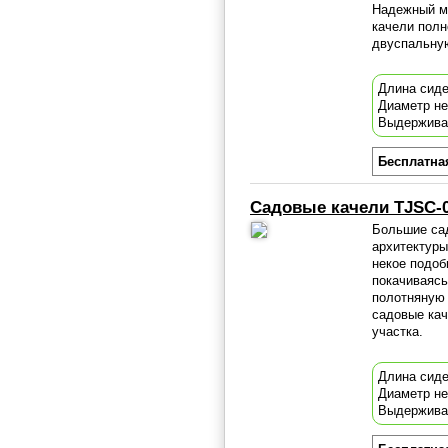
Надежный м
качели полн
двуспальную
Длина сиде
Диаметр не
Выдержива
Бесплатна
Садовые качели TJSC-
Большие сад
архитектуры
некое подоб
покачиваяс
полотняную 
садовые кач
участка
.
Длина сиде
Диаметр н
Выдержива