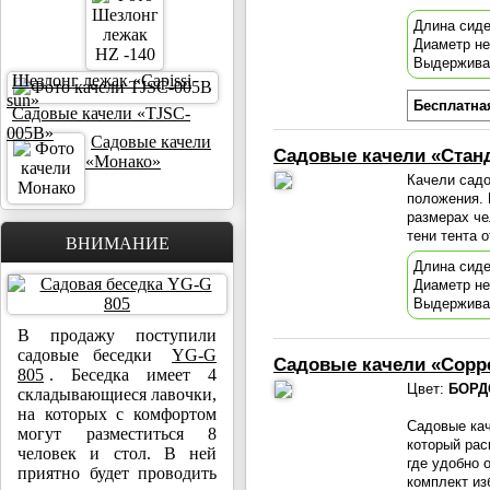
Длина сиде
Диаметр н
Выдержива
Шезлонг лежак «Capissi
sun»
Бесплатна
Садовые качели «TJSC-
005B»
Садовые качели
Садовые качели «Станд
«Монако»
Качели садо
положения. 
размерах че
тени тента 
ВНИМАНИЕ
Длина сиде
Диаметр н
Выдержива
В продажу поступили
садовые беседки
YG-G
Садовые качели «Сорр
805
. Беседка имеет 4
Цвет:
БОРД
складывающиеся лавочки,
на которых с комфортом
Садовые ка
могут разместиться 8
который рас
человек и стол. В ней
где удобно 
приятно будет проводить
комплект из