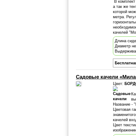
В комплект 
а так же те
которой мож
метра. Регу
горизонталь
необходимос
качелей "Мо
Длина сиде
Диаметр н
Выдержива
Бесплатна
Садовые качели «Мила
Цвет:
БОРД
Ка
вы
Название - 
Цветовая га
знаменитог
качелей вхо
Цвет тексти
изображении